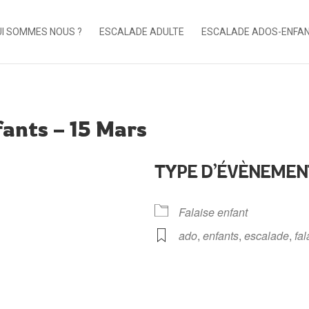
I SOMMES NOUS ?
ESCALADE ADULTE
ESCALADE ADOS-ENFA
fants – 15 Mars
TYPE D’ÉVÈNEMEN
Falaise enfant
ado
,
enfants
,
escalade
,
fal
ndrier Google
iCalendar