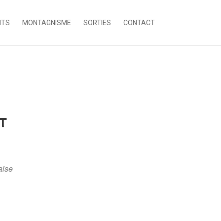
NTS
MONTAGNISME
SORTIES
CONTACT
T
aise
Office 365
Outlook Live