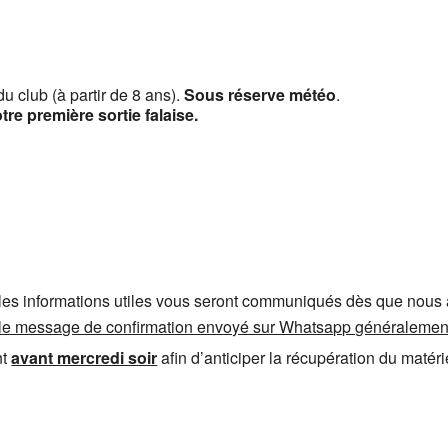
u club (à partir de 8 ans).
Sous réserve météo
.
re première sortie falaise.
tes les informations utiles vous seront communiqués dès que nous
t le message de confirmation envoyé sur Whatsapp généralement
nt
avant mercredi soir
afin d’anticiper la récupération du matér