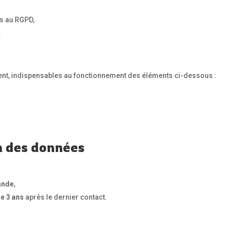
s au RGPD,
.
ment, indispensables au fonctionnement des éléments ci-dessous :
n des données
ande
,
de 3 ans
après le dernier contact.
s