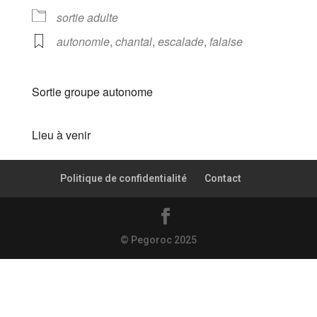
sortie adulte
autonomie
,
chantal
,
escalade
,
falaise
Sortie groupe autonome
Lieu à venir
Politique de confidentialité
Contact
© Pegoroc 2025