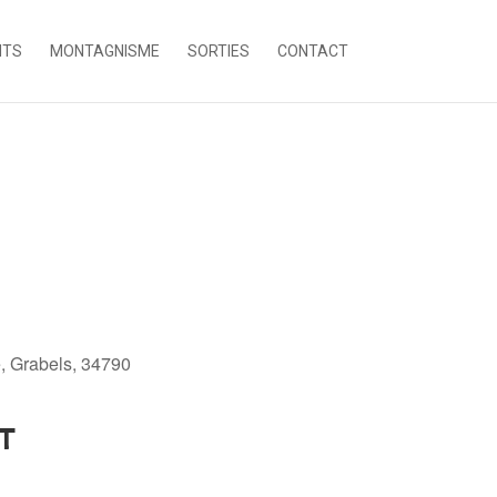
NTS
MONTAGNISME
SORTIES
CONTACT
e, Grabels, 34790
T
Office 365
Outlook Live