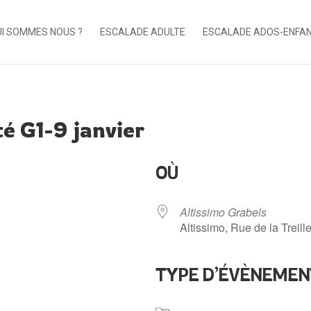
I SOMMES NOUS ?
ESCALADE ADULTE
ESCALADE ADOS-ENFA
té G1-9 janvier
OÙ
Altissimo Grabels
Altissimo, Rue de la Treill
TYPE D’ÉVÈNEMEN
ndrier Google
iCalendar