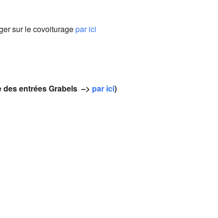
ger sur le covoiturage
par ici
e des entrées Grabels –>
par ici
)