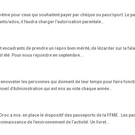
, même pour ceux qui souhaitent payer par chèque ou pass’sport. Le pa
ants/ados, il faudra charger l’autorisation parentale…
s et encadrants de prendre un repos bien mérité, de lézarder sur la fala
el été. Pour nous rejoindre en septembre…
e renouveler les personnes qui donnent de leur temps pour faire fonct
onseil d’Administration qui est mis au vote chaque année…
Oroc a mis en place le dispositif des passeports de la FFME . Les pa
a connaissance de l’environnement de l’activité. Un livret…