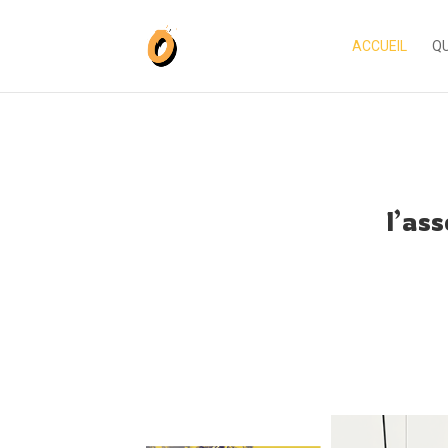
ACCUEIL
QU
l’as