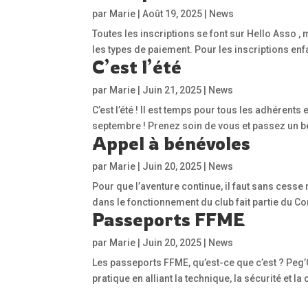
par
Marie
|
Août 19, 2025
|
News
Toutes les inscriptions se font sur Hello Asso 
les types de paiement. Pour les inscriptions enf
C’est l’été
par
Marie
|
Juin 21, 2025
|
News
C’est l’été ! Il est temps pour tous les adhérent
septembre ! Prenez soin de vous et passez un b
Appel à bénévoles
par
Marie
|
Juin 20, 2025
|
News
Pour que l’aventure continue, il faut sans cess
dans le fonctionnement du club fait partie du C
Passeports FFME
par
Marie
|
Juin 20, 2025
|
News
Les passeports FFME, qu’est-ce que c’est ? Peg’
pratique en alliant la technique, la sécurité et l