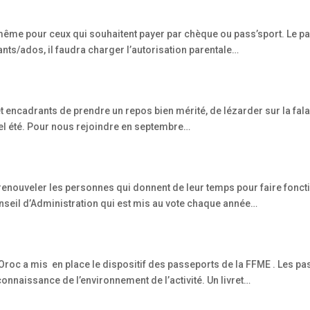
, même pour ceux qui souhaitent payer par chèque ou pass’sport. Le pa
ants/ados, il faudra charger l’autorisation parentale…
s et encadrants de prendre un repos bien mérité, de lézarder sur la fala
el été. Pour nous rejoindre en septembre…
e renouveler les personnes qui donnent de leur temps pour faire fonct
onseil d’Administration qui est mis au vote chaque année…
Oroc a mis en place le dispositif des passeports de la FFME . Les pa
a connaissance de l’environnement de l’activité. Un livret…