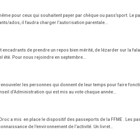
, même pour ceux qui souhaitent payer par chèque ou pass’sport. Le pa
ants/ados, il faudra charger l’autorisation parentale…
s et encadrants de prendre un repos bien mérité, de lézarder sur la fala
el été. Pour nous rejoindre en septembre…
e renouveler les personnes qui donnent de leur temps pour faire fonct
onseil d’Administration qui est mis au vote chaque année…
Oroc a mis en place le dispositif des passeports de la FFME . Les pa
a connaissance de l’environnement de l’activité. Un livret…