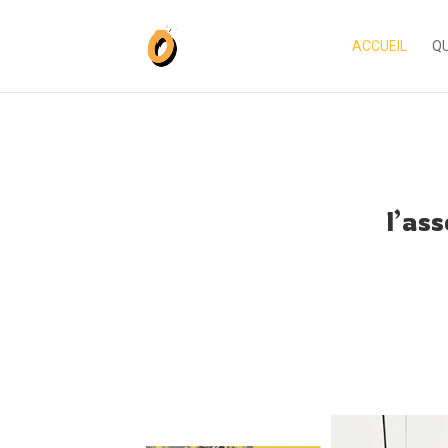
ACCUEIL
QU
l’as