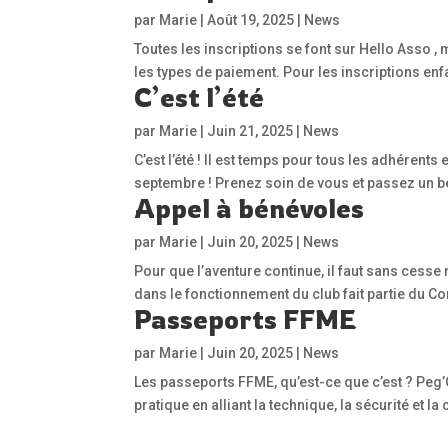
par
Marie
|
Août 19, 2025
|
News
Toutes les inscriptions se font sur Hello Asso 
les types de paiement. Pour les inscriptions enf
C’est l’été
par
Marie
|
Juin 21, 2025
|
News
C’est l’été ! Il est temps pour tous les adhérent
septembre ! Prenez soin de vous et passez un b
Appel à bénévoles
par
Marie
|
Juin 20, 2025
|
News
Pour que l’aventure continue, il faut sans cess
dans le fonctionnement du club fait partie du C
Passeports FFME
par
Marie
|
Juin 20, 2025
|
News
Les passeports FFME, qu’est-ce que c’est ? Peg’
pratique en alliant la technique, la sécurité et l