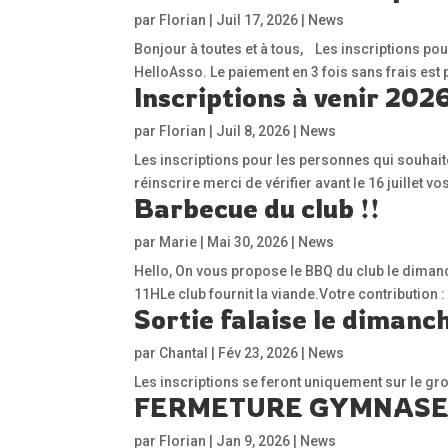
par
Florian
|
Juil 17, 2026
|
News
Bonjour à toutes et à tous, Les inscriptions po
HelloAsso. Le paiement en 3 fois sans frais est 
Inscriptions à venir 20
par
Florian
|
Juil 8, 2026
|
News
Les inscriptions pour les personnes qui souhaite
réinscrire merci de vérifier avant le 16 juillet
Barbecue du club !!
par
Marie
|
Mai 30, 2026
|
News
Hello, On vous propose le BBQ du club le dimanc
11HLe club fournit la viande.Votre contribution
Sortie falaise le dimanch
par
Chantal
|
Fév 23, 2026
|
News
Les inscriptions se feront uniquement sur le g
FERMETURE GYMNASE 
par
Florian
|
Jan 9, 2026
|
News