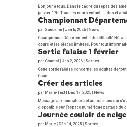
Bonjour à tous, Dans le cadre du repas des ainé
janvier 17h. Tous les cours enfants, ados et ad
Championnat Départeme
par
Sandrine
|
Jan 6, 2026
|
News
Championnat Départemental de difficulté Hérault
cours et les places limitées. Pour tout informa
Sortie falaise 1 février
par
Chantal
|
Jan 2, 2026
|
Sorties
Cette sortie falaise concerne les adultes de tou
Chant
Créer des articles
par
Marie-Test
|
Déc 17, 2025
|
News
Message aux animateurs et animatrices qui s’occu
disponible sur l’espace numérique partagé du c
Journée couloir de neige
par
Marie
|
Déc 14, 2025
|
Sorties