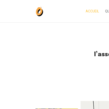
ACCUEIL
QU
l’as