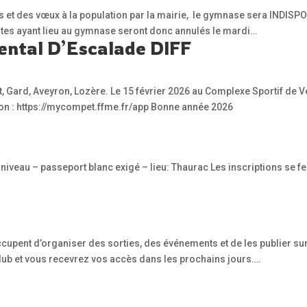
s et des vœux à la population par la mairie, le gymnase sera INDISPO
ultes ayant lieu au gymnase seront donc annulés le mardi…
ntal D’Escalade DIFF
, Gard, Aveyron, Lozère. Le 15 février 2026 au Complexe Sportif de Ve
tion : https://mycompet.ffme.fr/app Bonne année 2026
t niveau – passeport blanc exigé – lieu: Thaurac Les inscriptions se
pent d’organiser des sorties, des événements et de les publier sur le 
lub et vous recevrez vos accès dans les prochains jours….