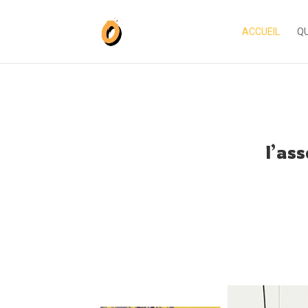
ACCUEIL
QU
l’as