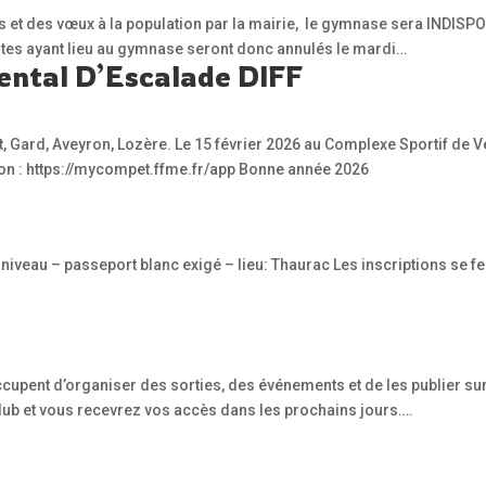
s et des vœux à la population par la mairie, le gymnase sera INDISPO
ultes ayant lieu au gymnase seront donc annulés le mardi…
ntal D’Escalade DIFF
, Gard, Aveyron, Lozère. Le 15 février 2026 au Complexe Sportif de Ve
tion : https://mycompet.ffme.fr/app Bonne année 2026
t niveau – passeport blanc exigé – lieu: Thaurac Les inscriptions se
pent d’organiser des sorties, des événements et de les publier sur le 
lub et vous recevrez vos accès dans les prochains jours….