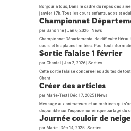
Bonjour à tous, Dans le cadre du repas des ainé
janvier 17h. Tous les cours enfants, ados et ad
Championnat Départeme
par
Sandrine
|
Jan 6, 2026
|
News
Championnat Départemental de difficulté Hérault
cours et les places limitées. Pour tout informa
Sortie falaise 1 février
par
Chantal
|
Jan 2, 2026
|
Sorties
Cette sortie falaise concerne les adultes de tou
Chant
Créer des articles
par
Marie-Test
|
Déc 17, 2025
|
News
Message aux animateurs et animatrices qui s’occu
disponible sur l’espace numérique partagé du c
Journée couloir de neige
par
Marie
|
Déc 14, 2025
|
Sorties