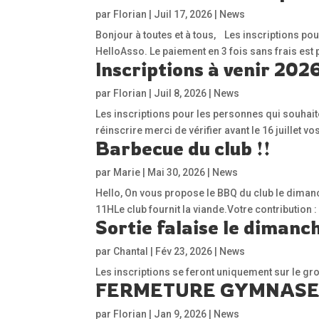
par
Florian
|
Juil 17, 2026
|
News
Bonjour à toutes et à tous, Les inscriptions po
HelloAsso. Le paiement en 3 fois sans frais est 
Inscriptions à venir 20
par
Florian
|
Juil 8, 2026
|
News
Les inscriptions pour les personnes qui souhaite
réinscrire merci de vérifier avant le 16 juillet
Barbecue du club !!
par
Marie
|
Mai 30, 2026
|
News
Hello, On vous propose le BBQ du club le dimanc
11HLe club fournit la viande.Votre contribution
Sortie falaise le dimanch
par
Chantal
|
Fév 23, 2026
|
News
Les inscriptions se feront uniquement sur le g
FERMETURE GYMNASE 
par
Florian
|
Jan 9, 2026
|
News