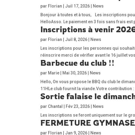
par
Florian
|
Juil 17, 2026
|
News
Bonjour à toutes et à tous, Les inscriptions po
HelloAsso. Le paiement en 3 fois sans frais est 
Inscriptions à venir 20
par
Florian
|
Juil 8, 2026
|
News
Les inscriptions pour les personnes qui souhaite
réinscrire merci de vérifier avant le 16 juillet
Barbecue du club !!
par
Marie
|
Mai 30, 2026
|
News
Hello, On vous propose le BBQ du club le dimanc
11HLe club fournit la viande.Votre contribution
Sortie falaise le dimanch
par
Chantal
|
Fév 23, 2026
|
News
Les inscriptions se feront uniquement sur le g
FERMETURE GYMNASE 
par
Florian
|
Jan 9, 2026
|
News