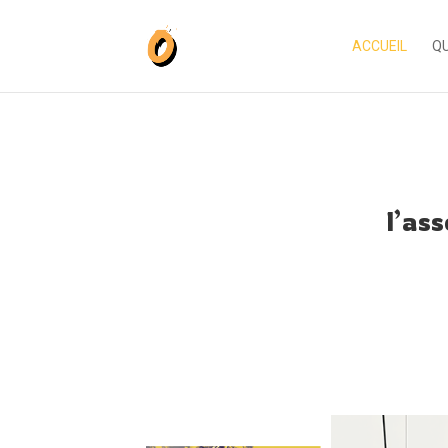
ACCUEIL
QU
l’as