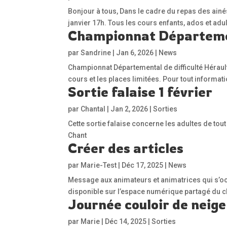
Bonjour à tous, Dans le cadre du repas des ainé
janvier 17h. Tous les cours enfants, ados et ad
Championnat Départeme
par
Sandrine
|
Jan 6, 2026
|
News
Championnat Départemental de difficulté Hérault
cours et les places limitées. Pour tout informa
Sortie falaise 1 février
par
Chantal
|
Jan 2, 2026
|
Sorties
Cette sortie falaise concerne les adultes de tou
Chant
Créer des articles
par
Marie-Test
|
Déc 17, 2025
|
News
Message aux animateurs et animatrices qui s’occu
disponible sur l’espace numérique partagé du c
Journée couloir de neige
par
Marie
|
Déc 14, 2025
|
Sorties