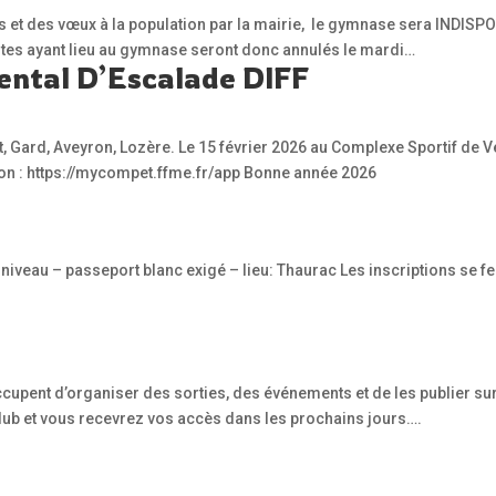
s et des vœux à la population par la mairie, le gymnase sera INDISPO
ultes ayant lieu au gymnase seront donc annulés le mardi…
ntal D’Escalade DIFF
, Gard, Aveyron, Lozère. Le 15 février 2026 au Complexe Sportif de Ve
tion : https://mycompet.ffme.fr/app Bonne année 2026
t niveau – passeport blanc exigé – lieu: Thaurac Les inscriptions se
pent d’organiser des sorties, des événements et de les publier sur le 
lub et vous recevrez vos accès dans les prochains jours….